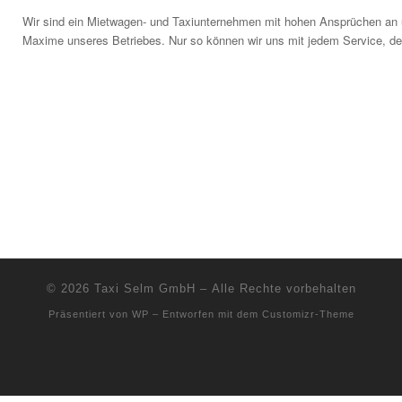
Wir sind ein Mietwagen- und Taxiunternehmen mit hohen Ansprüchen an u
Maxime unseres Betriebes. Nur so können wir uns mit jedem Service, den 
© 2026
Taxi Selm GmbH
– Alle Rechte vorbehalten
Präsentiert von
WP
– Entworfen mit dem
Customizr-Theme