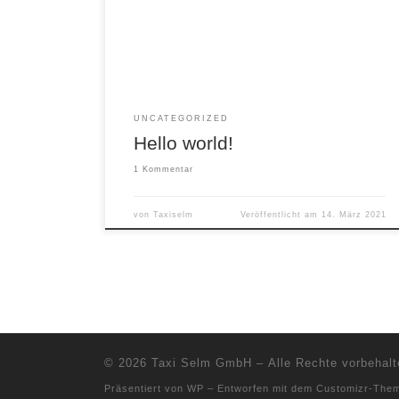
Edit or delete it, then start writing!
UNCATEGORIZED
Hello world!
1 Kommentar
von
Taxiselm
Veröffentlicht am
14. März 2021
© 2026
Taxi Selm GmbH
– Alle Rechte vorbehalt
Präsentiert von
WP
– Entworfen mit dem
Customizr-The